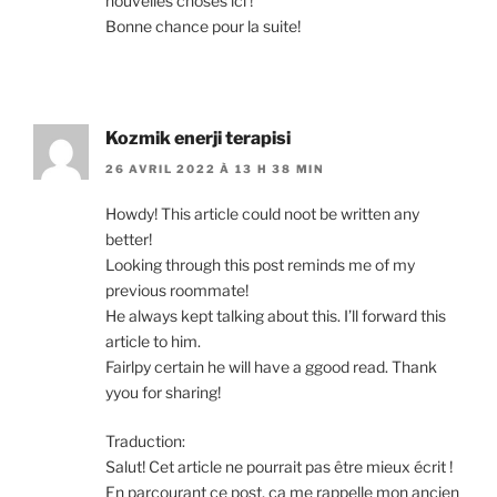
nouvelles choses ici !
Bonne chance pour la suite!
Kozmik enerji terapisi
26 AVRIL 2022 À 13 H 38 MIN
Howdy! This article could noot be written any
better!
Looking through this post reminds me of my
previous roommate!
He always kept talking about this. I’ll forward this
article to him.
Fairlpy certain he will have a ggood read. Thank
yyou for sharing!
Traduction:
Salut! Cet article ne pourrait pas être mieux écrit !
En parcourant ce post, ça me rappelle mon ancien