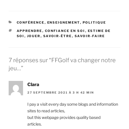
CATÉGORIES
CONFÉRENCE
,
ENSEIGNEMENT
,
POLITIQUE
ÉTIQUETTES
APPRENDRE
,
CONFIANCE EN SOI
,
ESTIME DE
SOI
,
JOUER
,
SAVOIR-ÊTRE
,
SAVOIR-FAIRE
7 réponses sur “FFGolf va changer notre
jeu…”
Clara
27 SEPTEMBRE 2021 À 3 H 42 MIN
I pay a visit every day some blogs and information
sites to read articles,
but this webpage provides quality based
articles.