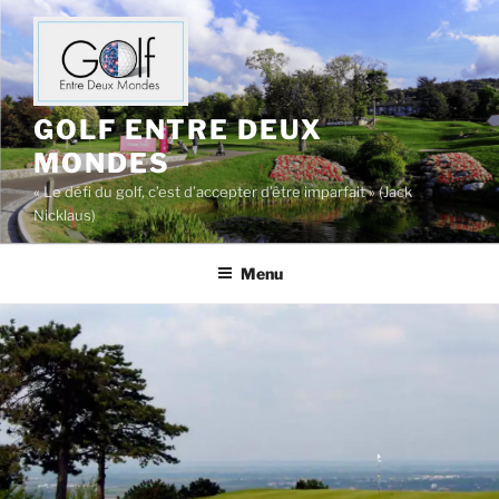
Aller
au
contenu
principal
GOLF ENTRE DEUX
MONDES
« Le défi du golf, c’est d’accepter d’être imparfait » (Jack
Nicklaus)
Menu