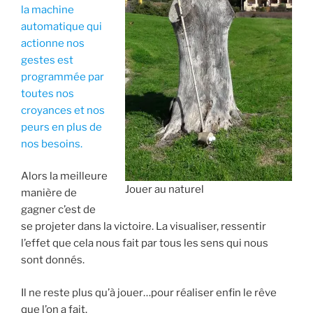
la machine
automatique qui
actionne nos
gestes est
programmée par
toutes nos
croyances et nos
peurs en plus de
nos besoins.
Alors la meilleure
Jouer au naturel
manière de
gagner c’est de
se projeter dans la victoire. La visualiser, ressentir
l’effet que cela nous fait par tous les sens qui nous
sont donnés.
Il ne reste plus qu’à jouer…pour réaliser enfin le rêve
que l’on a fait.