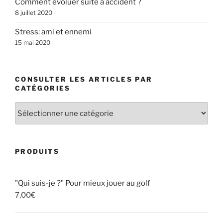
Comment évoluer suite à accident ?
8 juillet 2020
Stress: ami et ennemi
15 mai 2020
CONSULTER LES ARTICLES PAR
CATÉGORIES
Consulter
les
articles
par
PRODUITS
catégories
"Qui suis-je ?" Pour mieux jouer au golf
7,00
€