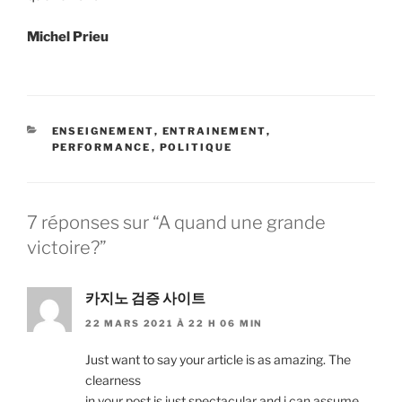
Michel Prieu
CATÉGORIES
ENSEIGNEMENT
,
ENTRAINEMENT
,
PERFORMANCE
,
POLITIQUE
7 réponses sur “A quand une grande
victoire?”
카지노 검증 사이트
22 MARS 2021 À 22 H 06 MIN
Just want to say your article is as amazing. The
clearness
in your post is just spectacular and i can assume