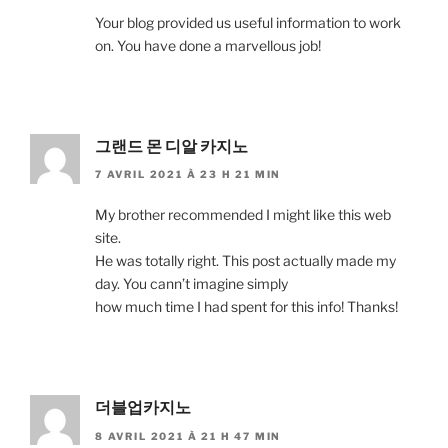
Your blog provided us useful information to work
on. You have done a marvellous job!
그랜드 몬 디알 카지노
7 AVRIL 2021 À 23 H 21 MIN
My brother recommended I might like this web
site.
He was totally right. This post actually made my
day. You cann’t imagine simply
how much time I had spent for this info! Thanks!
더블업카지노
8 AVRIL 2021 À 21 H 47 MIN