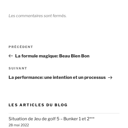
Les commentaires sont fermés.
Navigation
Article
PRÉCÉDENT
de
précédent
La formule magique: Beau Bien Bon
l’article
Article
SUIVANT
suivant
La performance: une intention et un processus
LES ARTICLES DU BLOG
Situation de Jeu de golf 5 – Bunker 1 et 2***
28 mai 2022