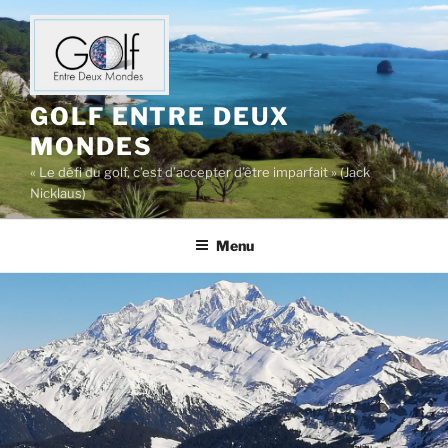
Aller
au
contenu
principal
GOLF ENTRE DEUX
MONDES
« Le défi du golf, c’est d’accepter d’être imparfait » (Jack
Nicklaus)
Menu