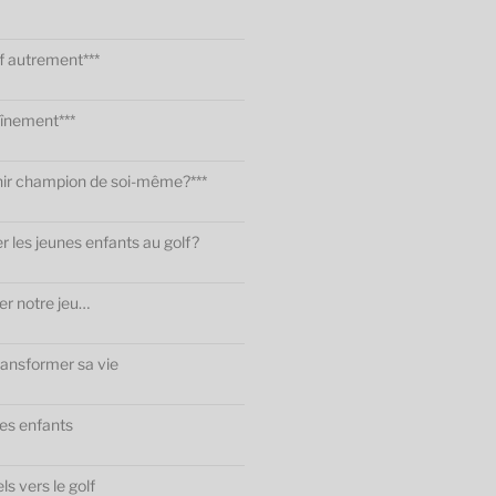
f autrement***
înement***
r champion de soi-même?***
 les jeunes enfants au golf?
er notre jeu…
transformer sa vie
des enfants
s vers le golf