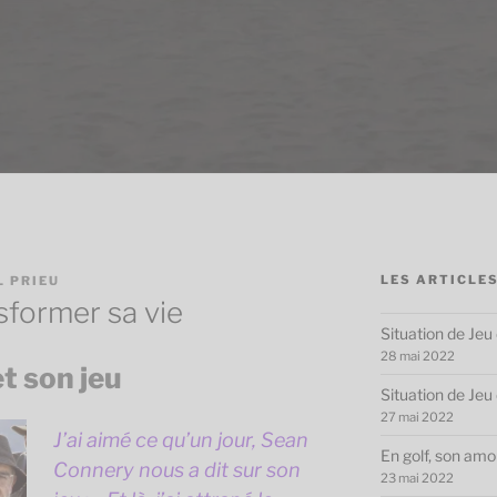
LES ARTICLES
L PRIEU
nsformer sa vie
Situation de Jeu 
28 mai 2022
et son jeu
Situation de Jeu
27 mai 2022
J’ai aimé ce qu’un jour, Sean
En golf, son amo
Connery nous a dit sur son
23 mai 2022