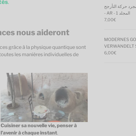
tés
.
مجرد حركة التأرجح
- AR - المجلد 1
7,00
€
nces nous aideront
MODERNES GOLF
VERWANDELT S
ces grâce à la physique quantique sont
6,00
€
outes les manières individuelles de
Cuisiner sa nouvelle vie, penser à
l’avenir à chaque instant
.