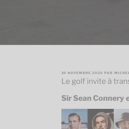
PUBLIÉ
30 NOVEMBRE 2020
PAR
MICHE
LE
Le golf invite à tra
Sir Sean Connery