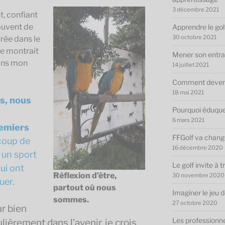
3 décembre 2021
t, confiant
ouvent de
Apprendre le gol
30 octobre 2021
rée dans le
 me montrait
Mener son entra
ans mon
14 juillet 2021
Comment deveni
18 mai 2021
s, nous
Pourquoi éduquer
6 mars 2021
remiers
FFGolf va chang
coup de
16 décembre 2020
 un sport
Le golf invite à 
qui ont
Réflexion d’être,
30 novembre 2020
uer.
partout où nous
Imaginer le jeu 
sommes.
27 octobre 2020
ur bien
Les professionnel
lièrement dans l’avenir, je crois