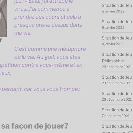
jeu : « Et là, j’ai attrapé le
Situation de Jeu 
virus. J’ai commencé à
6 janvier 2022
prendre des cours et cela a
Situation de Jeu 
presque pris le dessus dans
5 janvier 2022
ma vie.
Situation de Jeu 
f
4 janvier 2022
C’est comme une métaphore
Situation de Jeu 
de la vie. Au golf, vous êtes
Philosophie
mpétition contre vous-même et en
23 décembre 2021
ieux.
Situation de Jeu 
23 décembre 2021
le perdant, car vous vous trompez
Situation de Jeu 
23 décembre 2021
Situation de Jeu 
7 décembre 2021
a façon de jouer?
Situation de Jeu
apprentissage**