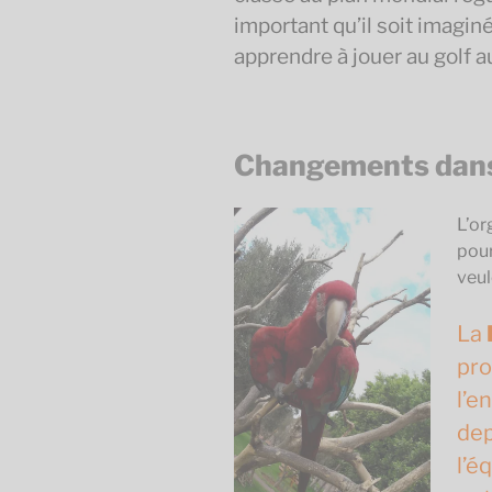
important qu’il soit imagin
apprendre à jouer au golf a
Changements dans 
L’or
pour
veul
La
pro
l’e
dep
l’é