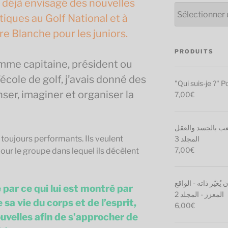
 déjà envisagé des nouvelles
Consulter
tiques au Golf National et à
les
articles
re Blanche pour les juniors.
par
catégories
PRODUITS
me capitaine, président ou
école de golf, j’avais donné des
"Qui suis-je ?" P
ser, imaginer et organiser la
7,00
€
 اللعب بالجسد والعقل
 toujours performants. Ils veulent
المجلد 3
7,00
€
pour le groupe dans lequel ils décèlent
غيّر ذاته - الواقع
ar ce qui lui est montré par
المعزز - المجلد 2
sa vie du corps et de l’esprit,
6,00
€
uvelles afin de s’approcher de