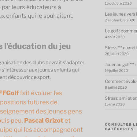
15 octobre 2020
é par leurs éducateurs à
Les jeunes vers l
ux enfants qui le souhaitent.
2 septembre 2020
Le golf : commen
4 août 2020
l’éducation du jeu
Stress*** quand 
26 juillet 2020
ganisation des clubs devrait s’adapter
Jouer au golf***
 s’intéresser aux jeunes enfants qui
19 juillet 2020
ent découvrir
ce sport
.
Comment évoluer
8 juillet 2020
FFGolf
fait évoluer les
Stress: ami et 
positions futures de
15 mai 2020
nseignement des jeunes gens
uis peu.
Pascal Grizot
et
CONSULTER L
quipe qui les accompagneront
CATÉGORIES