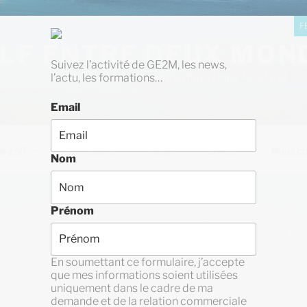
F
LF ENTRE DEUX MON
Suivez l’activité de GE2M, les news,
i du golf, c’est d’accepter d’être imparfait » (Jack Nicklaus)
l’actu, les formations…
Email
e golf
Formations
Blog
Livres
Nous co
Nom
Prénom
En soumettant ce formulaire, j’accepte
que mes informations soient utilisées
uniquement dans le cadre de ma
demande et de la relation commerciale