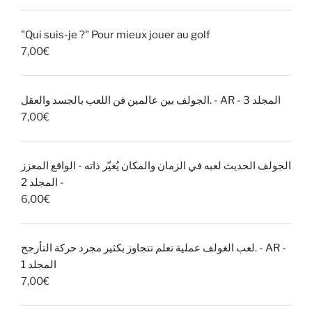
"Qui suis-je ?" Pour mieux jouer au golf
7,00
€
الجولف بين عالمين فن اللعب بالجسد والعقل. - AR - المجلد 3
7,00
€
الجولف الحديث لعبه في الزمان والمكان يُغيّر ذاته - الواقع المعزز
- المجلد 2
6,00
€
لعب الغولف عملية تعلم تتجاوز بكثير مجرد حركة التأرجح. - AR -
المجلد 1
7,00
€