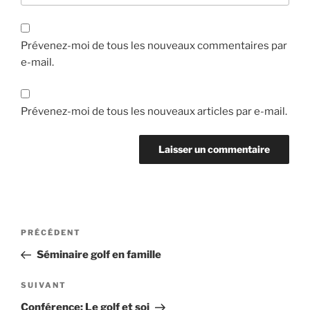
Prévenez-moi de tous les nouveaux commentaires par
e-mail.
Prévenez-moi de tous les nouveaux articles par e-mail.
Navigation
Article
PRÉCÉDENT
de
précédent
Séminaire golf en famille
l’article
Article
SUIVANT
suivant
Conférence: Le golf et soi