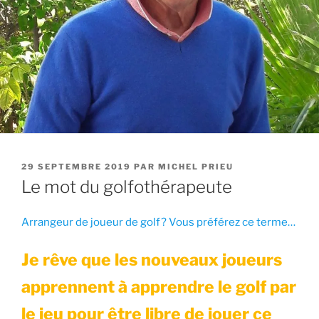
PUBLIÉ
29 SEPTEMBRE 2019
PAR
MICHEL PRIEU
LE
Le mot du golfothérapeute
Arrangeur de joueur de golf? Vous préférez ce terme…
Je rêve que les nouveaux joueurs
apprennent à apprendre le golf par
le jeu pour être libre de jouer ce