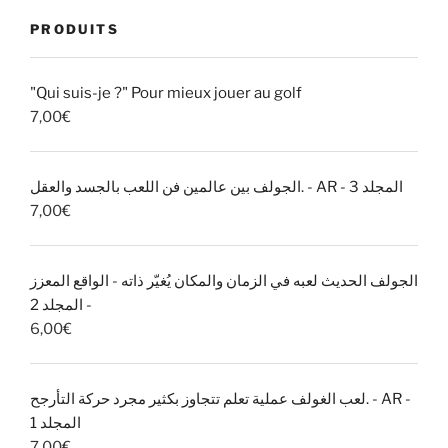
par
PRODUITS
catégories
"Qui suis-je ?" Pour mieux jouer au golf
7,00
€
الجولف بين عالمين فن اللعب بالجسد والعقل. - AR - المجلد 3
7,00
€
الجولف الحديث لعبه في الزمان والمكان يُغيّر ذاته - الواقع المعزز
- المجلد 2
6,00
€
لعب الغولف عملية تعلم تتجاوز بكثير مجرد حركة التأرجح. - AR -
المجلد 1
7,00
€