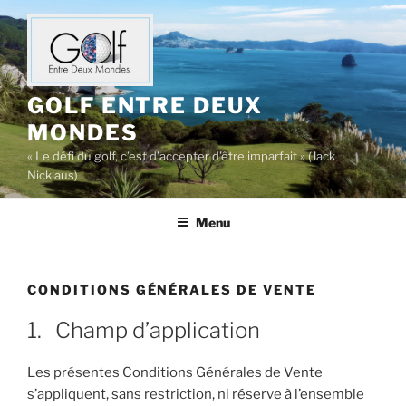
Aller
au
contenu
principal
GOLF ENTRE DEUX
MONDES
« Le défi du golf, c’est d’accepter d’être imparfait » (Jack
Nicklaus)
Menu
CONDITIONS GÉNÉRALES DE VENTE
1. Champ d’application
Les présentes Conditions Générales de Vente
s’appliquent, sans restriction, ni réserve à l’ensemble