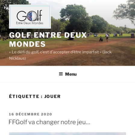
Aller
au
contenu
principal
GOLF ENTRE DEUX
MONDES
« Le défi du golf, c’est d’accepter d’être imparfait » (Jack
Nicklaus)
Menu
ÉTIQUETTE :
JOUER
PUBLIÉ
16 DÉCEMBRE 2020
LE
FFGolf va changer notre jeu…