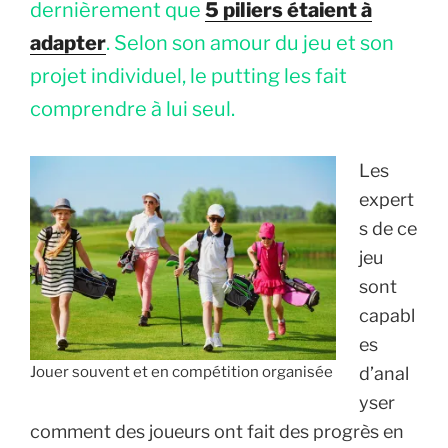
dernièrement que
5 piliers étaient à
adapter
. Selon son amour du jeu et son
projet individuel, le putting les fait
comprendre à lui seul.
Les
expert
s de ce
jeu
sont
capabl
es
Jouer souvent et en compétition organisée
d’anal
yser
comment des joueurs ont fait des progrès en