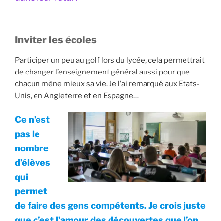
Inviter les écoles
Participer un peu au golf lors du lycée, cela permettrait
de changer l’enseignement général aussi pour que
chacun mène mieux sa vie. Je l’ai remarqué aux Etats-
Unis, en Angleterre et en Espagne…
Ce n’est
pas le
nombre
d’élèves
qui
permet
de faire des gens compétents. Je crois juste
que c’est l’amour des découvertes que l’on