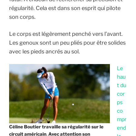
régularité. Cela est dans son esprit qui pilote
son corps.
Le corps est légèrement penché vers l’avant.
Les genoux sont un peu pliés pour être solides
avec les pieds ancrés au sol.
Le
hau
t du
cor
ps
co
mpr
Céline Boutier travaille sa régularité sur le
end
circuit américain
.
Avec attention son