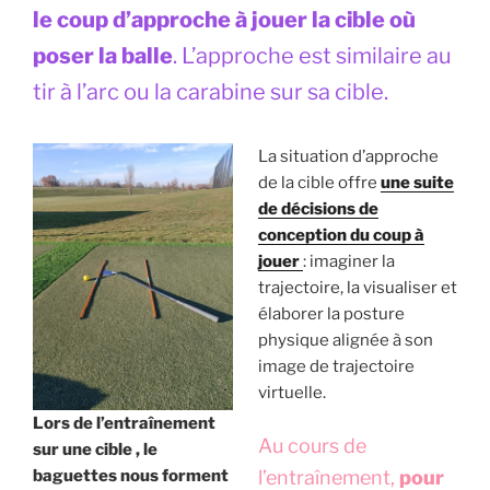
le coup d’approche à jouer la cible où
poser la balle
. L’approche est similaire au
tir à l’arc ou la carabine sur sa cible.
La situation d’approche
de la cible offre
une suite
de décisions de
conception du coup à
jouer
: imaginer la
trajectoire, la visualiser et
élaborer la posture
physique alignée à son
image de trajectoire
virtuelle.
Lors de l’entraînement
Au cours de
sur une cible , le
baguettes nous forment
l’entraînement,
pour