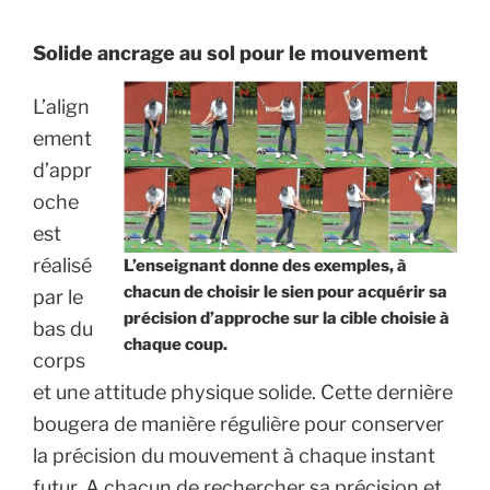
Solide ancrage au sol pour le mouvement
L’align
ement
d’appr
oche
est
réalisé
L’enseignant donne des exemples, à
chacun de choisir le sien pour acquérir sa
par le
précision d’approche sur la cible choisie à
bas du
chaque coup.
corps
et une attitude physique solide. Cette dernière
bougera de manière régulière pour conserver
la précision du mouvement à chaque instant
futur. A chacun de rechercher sa précision et