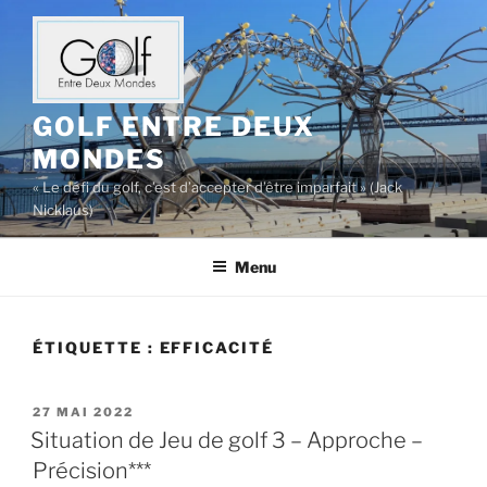
Aller
au
contenu
principal
GOLF ENTRE DEUX
MONDES
« Le défi du golf, c’est d’accepter d’être imparfait » (Jack
Nicklaus)
Menu
ÉTIQUETTE :
EFFICACITÉ
PUBLIÉ
27 MAI 2022
LE
Situation de Jeu de golf 3 – Approche –
Précision***