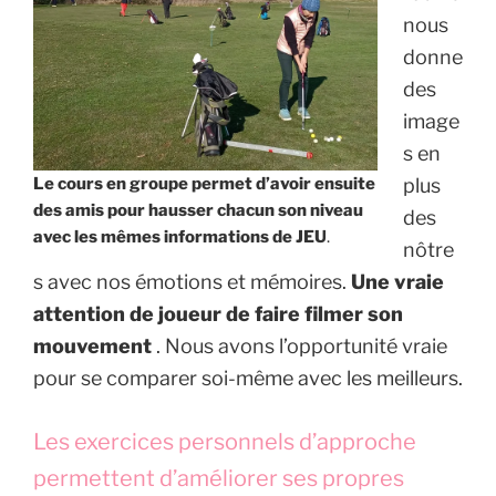
nous
donne
des
image
s en
Le cours en groupe permet d’avoir ensuite
plus
des amis pour hausser chacun son niveau
des
avec les mêmes informations de JEU
.
nôtre
s avec nos émotions et mémoires.
Une vraie
attention de joueur de faire filmer son
mouvement
. Nous avons l’opportunité vraie
pour se comparer soi-même avec les meilleurs.
Les exercices personnels d’approche
permettent d’améliorer ses propres