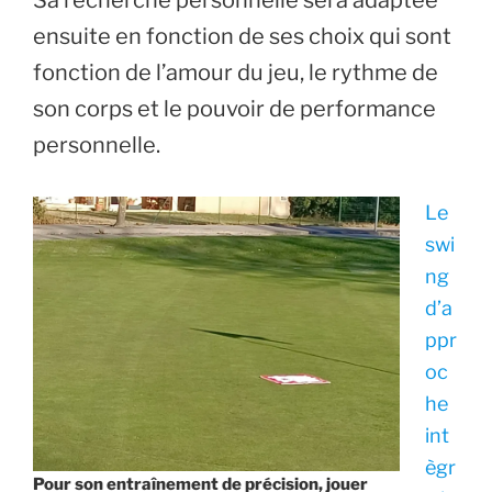
ensuite en fonction de ses choix qui sont
fonction de l’amour du jeu, le rythme de
son corps et le pouvoir de performance
personnelle.
Le
swi
ng
d’a
ppr
oc
he
int
ègr
Pour son entraînement de précision, jouer