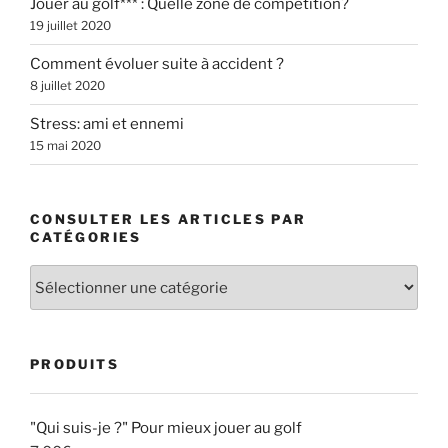
Jouer au golf*** : Quelle zone de compétition?
19 juillet 2020
Comment évoluer suite à accident ?
8 juillet 2020
Stress: ami et ennemi
15 mai 2020
CONSULTER LES ARTICLES PAR
CATÉGORIES
Consulter
les
articles
par
PRODUITS
catégories
"Qui suis-je ?" Pour mieux jouer au golf