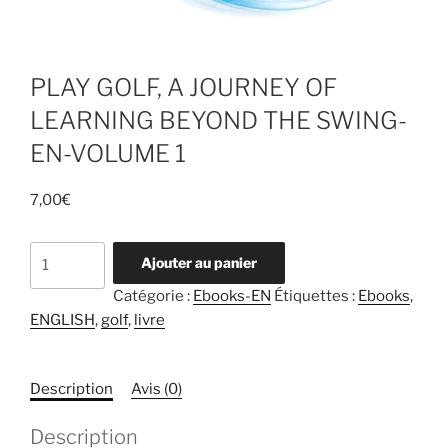
PLAY GOLF, A JOURNEY OF
LEARNING BEYOND THE SWING-
EN-VOLUME 1
7,00
€
quantité
Ajouter au panier
de
Catégorie :
Ebooks-EN
Étiquettes :
Ebooks
,
PLAY
ENGLISH
,
golf
,
livre
GOLF,
A
JOURNEY
Description
Avis (0)
OF
LEARNING
Description
BEYOND