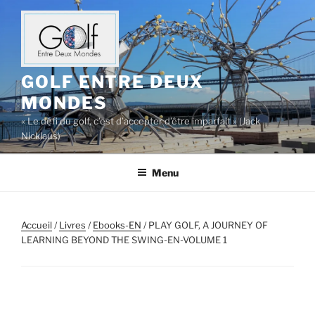
Aller
au
contenu
principal
GOLF ENTRE DEUX
MONDES
« Le défi du golf, c’est d’accepter d’être imparfait » (Jack
Nicklaus)
Menu
Accueil
/
Livres
/
Ebooks-EN
/ PLAY GOLF, A JOURNEY OF
LEARNING BEYOND THE SWING-EN-VOLUME 1