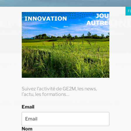
F
LF ENTRE DEUX MON
i du golf, c’est d’accepter d’être imparfait » (Jack Nicklaus)
e golf
Formations
Blog
Livres
Nous co
Suivez l’activité de GE2M, les news,
l’actu, les formations…
AU GOLF UN VOYAGE D’APPRENTISSAGES AU-DELA DU SWING – FR-
Email
Nom