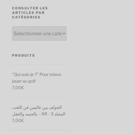
CONSULTER LES
ARTICLES PAR
CATÉGORIES
Consulter
les
articles
par
catégories
PRODUITS
"Qui suis-je ?" Pour mieux
jouer au golf
7,00
€
الجولف بين عالمين فن اللعب
بالجسد والعقل. - AR - المجلد 3
7,00
€