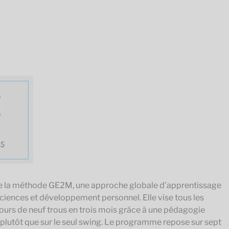
UN
VOYAGE
D’APPRENTISSAGES
AU-
DELA
DU
SWING
-
FR-
TOME
1
nte la méthode GE2M, une approche globale d’apprentissage
sciences et développement personnel. Elle vise tous les
ours de neuf trous en trois mois grâce à une pédagogie
l plutôt que sur le seul swing. Le programme repose sur sept