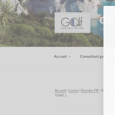
Aller
au
contenu
GO
principal
« Le déf
Accueil
Consultant gestion d
Accueil
/
Livres
/
Ebooks-FR
/ JOUER 
TOME 1