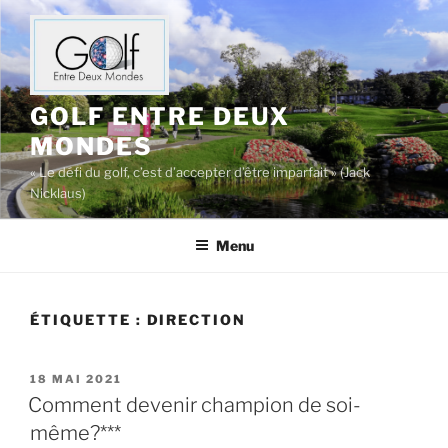
Aller
au
contenu
principal
GOLF ENTRE DEUX
MONDES
« Le défi du golf, c’est d’accepter d’être imparfait » (Jack
Nicklaus)
Menu
ÉTIQUETTE :
DIRECTION
PUBLIÉ
18 MAI 2021
LE
Comment devenir champion de soi-
même?***