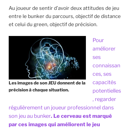
Au joueur de sentir d’avoir deux attitudes de jeu
entre le bunker du parcours, objectif de distance
et celui du green, objectif de précision.
Pour
améliorer
ses
connaissan
ces, ses
capacités
Les images de son JEU donnent de la
précision à chaque situation.
potentielles
, regarder
régulièrement un joueur professionnel dans
son jeu au bunker
. Le cerveau est marqué
par ces images qui améliorent le jeu