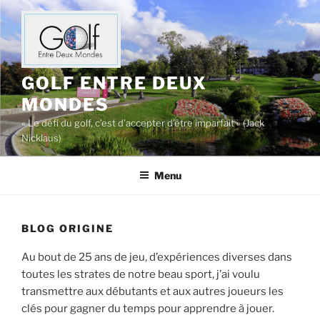
Aller
au
contenu
principal
GOLF ENTRE DEUX
MONDES
« Le défi du golf, c’est d’accepter d’être imparfait » (Jack
Nicklaus)
Menu
BLOG ORIGINE
Au bout de 25 ans de jeu, d’expériences diverses dans
toutes les strates de notre beau sport, j’ai voulu
transmettre aux débutants et aux autres joueurs les
clés pour gagner du temps pour apprendre à jouer.